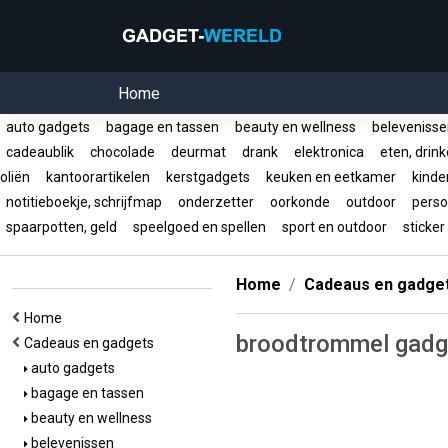
Home
auto gadgets
bagage en tassen
beauty en wellness
beleveniss
cadeaublik
chocolade
deurmat
drank
elektronica
eten, drin
oliën
kantoorartikelen
kerstgadgets
keuken en eetkamer
kinde
notitieboekje, schrijfmap
onderzetter
oorkonde
outdoor
persoo
spaarpotten, geld
speelgoed en spellen
sport en outdoor
sticke
Home
Cadeaus en gadge
Home
broodtrommel gadg
Cadeaus en gadgets
auto gadgets
bagage en tassen
beauty en wellness
belevenissen