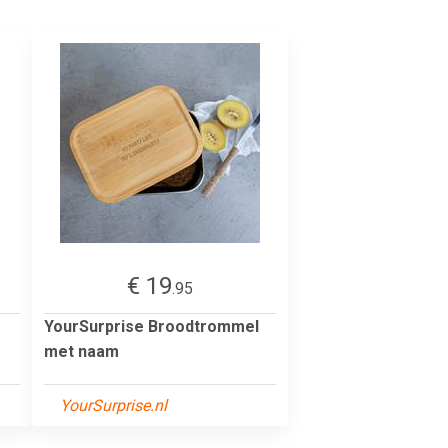
€ 19
.95
YourSurprise Broodtrommel
met naam
YourSurprise.nl