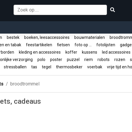
en
bestek
boeken, leesaccessoires
bouwmaterialen
broodtrom
ken en tabak
feestartikelen
fietsen
foto op ...
fotolijsten
gadge
rborden
kleding en accessoires
koffer
kussens
led accessoire
nlijke verzorging
polo
poster
puzzel
riem
robots
rozen
s
r
stressballen
tas
tegel
thermosbeker
voerbak
vrije tijd en 
ts
broodtrommel
ets, cadeaus