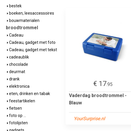
bestek
boeken, leesaccessoires
bouwmaterialen
broodtrommel
Cadeau
Cadeau, gadget met foto
Cadeau, gadget met tekst
cadeaublik
chocolade
deurmat
drank
€ 17
.95
elektronica
eten, drinken en tabak
Vaderdag broodtrommel -
feestartikelen
Blauw
fietsen
foto op ...
YourSurprise.nl
fotolijsten
gadgets