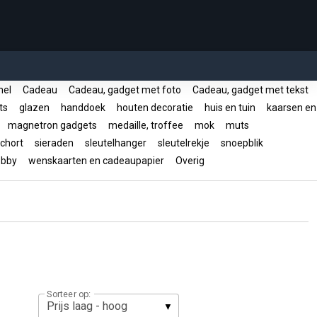
mel
Cadeau
Cadeau, gadget met foto
Cadeau, gadget met tekst
ts
glazen
handdoek
houten decoratie
huis en tuin
kaarsen en
s
magnetron gadgets
medaille, troffee
mok
muts
chort
sieraden
sleutelhanger
sleutelrekje
snoepblik
hobby
wenskaarten en cadeaupapier
Overig
Sorteer op: