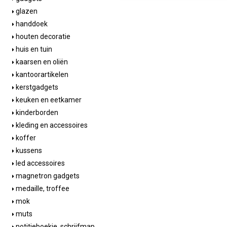
glazen
handdoek
houten decoratie
huis en tuin
kaarsen en oliën
kantoorartikelen
kerstgadgets
keuken en eetkamer
kinderborden
kleding en accessoires
koffer
kussens
led accessoires
magnetron gadgets
medaille, troffee
mok
muts
notitieboekje, schrijfmap