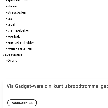
sport en outdoor
sticker
stressballen
tas
tegel
thermosbeker
voerbak
vrije tijd en hobby
wenskaarten en
cadeaupapier
Overig
Via Gadget-wereld.nl kunt u broodtrommel ga
YOURSURPRISE