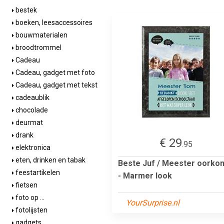
bestek
boeken, leesaccessoires
bouwmaterialen
broodtrommel
Cadeau
Cadeau, gadget met foto
Cadeau, gadget met tekst
cadeaublik
chocolade
deurmat
drank
€ 29
.95
elektronica
eten, drinken en tabak
Beste Juf / Meester oorko
feestartikelen
- Marmer look
fietsen
foto op ...
YourSurprise.nl
fotolijsten
gadgets