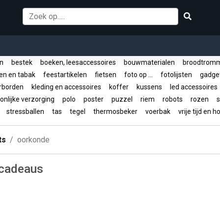
en
bestek
boeken, leesaccessoires
bouwmaterialen
broodtrom
ken en tabak
feestartikelen
fietsen
foto op ...
fotolijsten
gadge
rborden
kleding en accessoires
koffer
kussens
led accessoire
nlijke verzorging
polo
poster
puzzel
riem
robots
rozen
s
r
stressballen
tas
tegel
thermosbeker
voerbak
vrije tijd en 
ts
oorkonde
 cadeaus