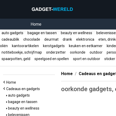
Home
auto gadgets
bagage en tassen
beauty en wellness
beleveniss
cadeaublik
chocolade
deurmat
drank
elektronica
eten, drin
oliën
kantoorartikelen
kerstgadgets
keuken en eetkamer
kinde
notitieboekje, schrijfmap
onderzetter
oorkonde
outdoor
persoo
spaarpotten, geld
speelgoed en spellen
sport en outdoor
sticke
Home
Cadeaus en gadge
Home
oorkonde gadgets,
Cadeaus en gadgets
auto gadgets
bagage en tassen
beauty en wellness
belevenissen