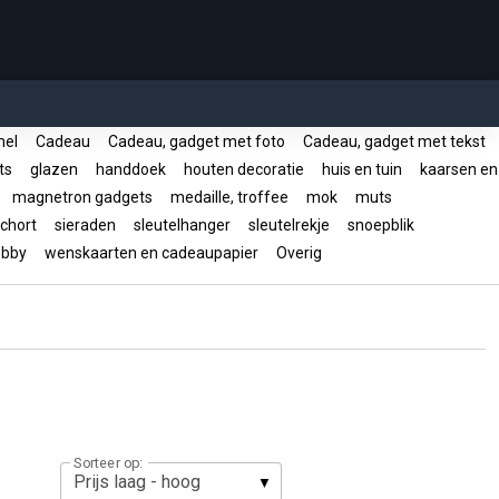
mel
Cadeau
Cadeau, gadget met foto
Cadeau, gadget met tekst
ts
glazen
handdoek
houten decoratie
huis en tuin
kaarsen en
s
magnetron gadgets
medaille, troffee
mok
muts
chort
sieraden
sleutelhanger
sleutelrekje
snoepblik
hobby
wenskaarten en cadeaupapier
Overig
Sorteer op: