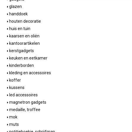
glazen
handdoek
houten decoratie
huis en tuin
kaarsen en oliën
kantoorartikelen
kerstgadgets
keuken en eetkamer
kinderborden
kleding en accessoires
koffer
kussens
led accessoires
magnetron gadgets
medaille, troffee
mok
muts
notitieboekje, schrijfmap