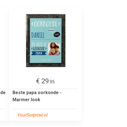
€ 29
.95
nde
Beste papa oorkonde -
Marmer look
YourSurprise.nl